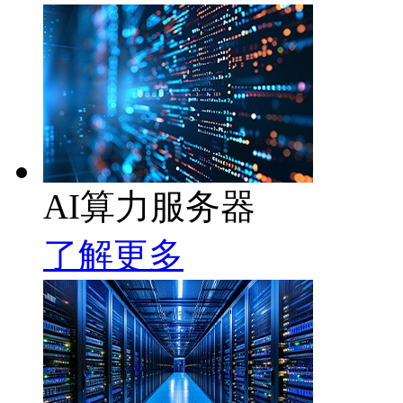
AI算力服务器
了解更多