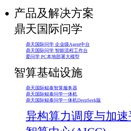
产品及解决方案
鼎天国际问学
鼎天国际问学 企业级Agent中台
鼎天国际问学 智能流程工作台
爱问学 PC本地部署大模型
智算基础设施
鼎天国际鲲泰智算服务器
鼎天国际鲲泰问学一体机
鼎天国际鲲泰问学一体机DeepSeek版
异构算力调度与加速