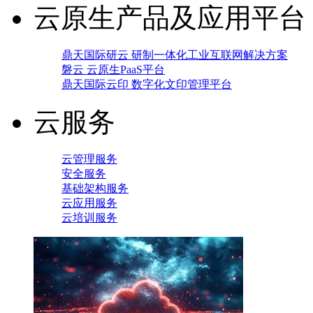
云原生产品及应用平台
鼎天国际研云 研制一体化工业互联网解决方案
磐云 云原生PaaS平台
鼎天国际云印 数字化文印管理平台
云服务
云管理服务
安全服务
基础架构服务
云应用服务
云培训服务