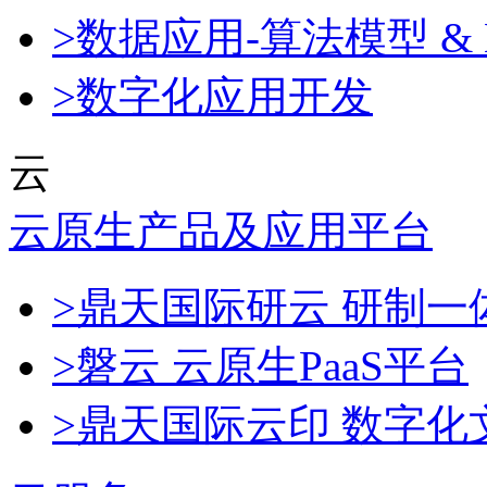
>数据应用-算法模型 & 
>数字化应用开发
云
云原生产品及应用平台
>鼎天国际研云 研制
>磐云 云原生PaaS平台
>鼎天国际云印 数字化