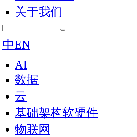
关于我们
中
EN
AI
数据
云
基础架构软硬件
物联网