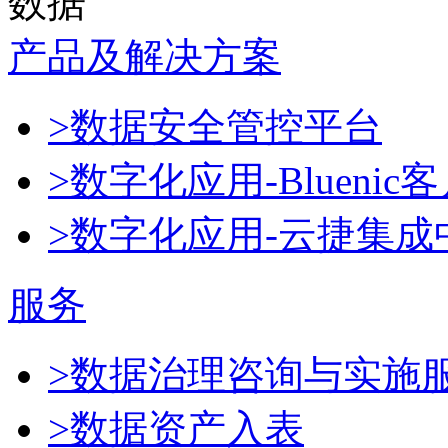
数据
产品及解决方案
>数据安全管控平台
>数字化应用-Blueni
>数字化应用-云捷集成
服务
>数据治理咨询与实施
>数据资产入表