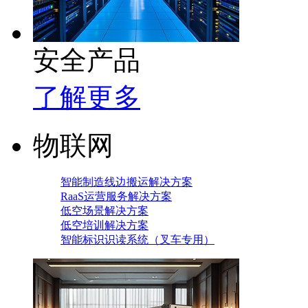
安全产品
了解更多
物联网
智能制造线边搬运解决方案
RaaS运营服务解决方案
低空场景解决方案
低空培训解决方案
智能标识识读系统（叉车专用）