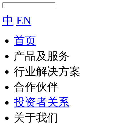
中
EN
首页
产品及服务
行业解决方案
合作伙伴
投资者关系
关于我们