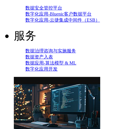
数据安全管控平台
数字化应用-Bluenic客户数据平台
数字化应用-云捷集成中间件（ESB）
服务
数据治理咨询与实施服务
数据资产入表
数据应用-算法模型 & ML
数字化应用开发