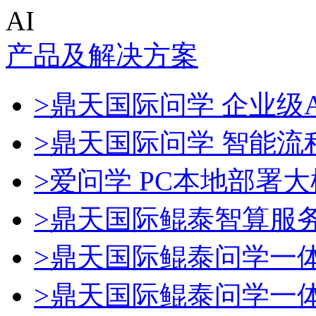
AI
产品及解决方案
>鼎天国际问学 企业级A
>鼎天国际问学 智能流
>爱问学 PC本地部署
>鼎天国际鲲泰智算服
>鼎天国际鲲泰问学一
>鼎天国际鲲泰问学一体机