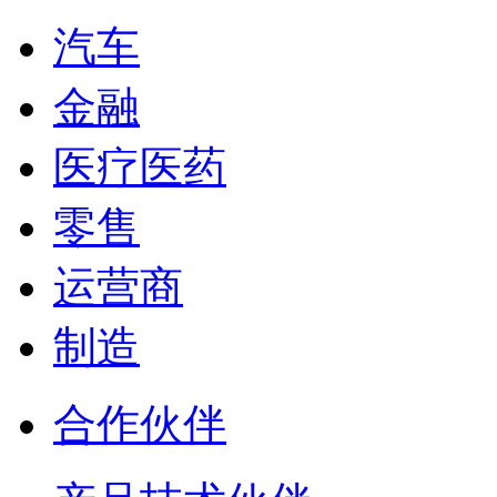
汽车
金融
医疗医药
零售
运营商
制造
合作伙伴