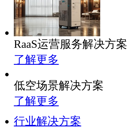
RaaS运营服务解决方案
了解更多
低空场景解决方案
了解更多
行业解决方案