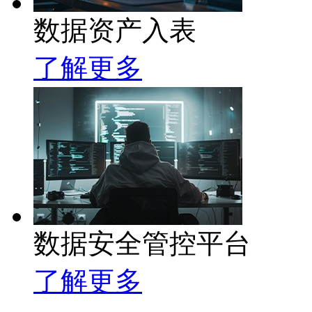
数据资产入表
了解更多
数据安全管控平台
了解更多