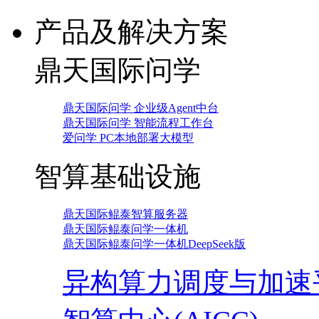
产品及解决方案
鼎天国际问学
鼎天国际问学 企业级Agent中台
鼎天国际问学 智能流程工作台
爱问学 PC本地部署大模型
智算基础设施
鼎天国际鲲泰智算服务器
鼎天国际鲲泰问学一体机
鼎天国际鲲泰问学一体机DeepSeek版
异构算力调度与加速