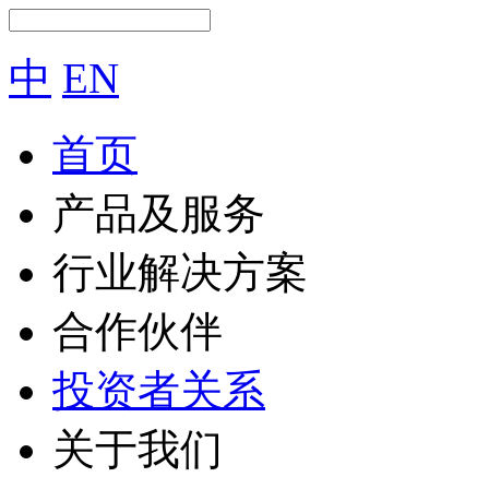
中
EN
首页
产品及服务
行业解决方案
合作伙伴
投资者关系
关于我们