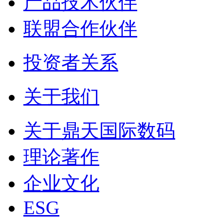
产品技术伙伴
联盟合作伙伴
投资者关系
关于我们
关于鼎天国际数码
理论著作
企业文化
ESG