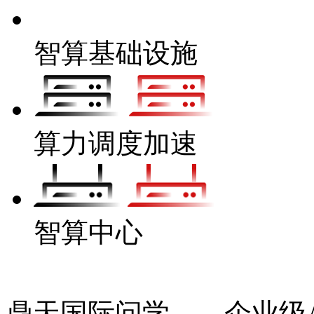
智算基础设施
算力调度加速
智算中心
鼎天国际问学——企业级Ag