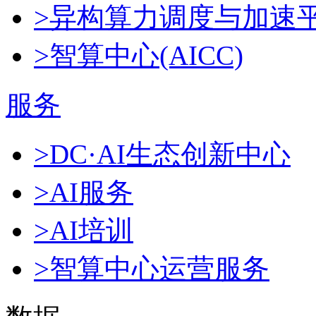
>异构算力调度与加速
>智算中心(AICC)
服务
>DC·AI生态创新中心
>AI服务
>AI培训
>智算中心运营服务