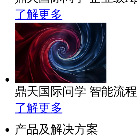
了解更多
鼎天国际问学 智能流
了解更多
产品及解决方案