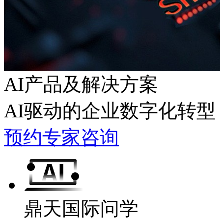
AI产品及解决方案
AI驱动的企业数字化转型
预约专家咨询
鼎天国际问学