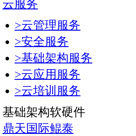
云服务
>云管理服务
>安全服务
>基础架构服务
>云应用服务
>云培训服务
基础架构软硬件
鼎天国际鲲泰