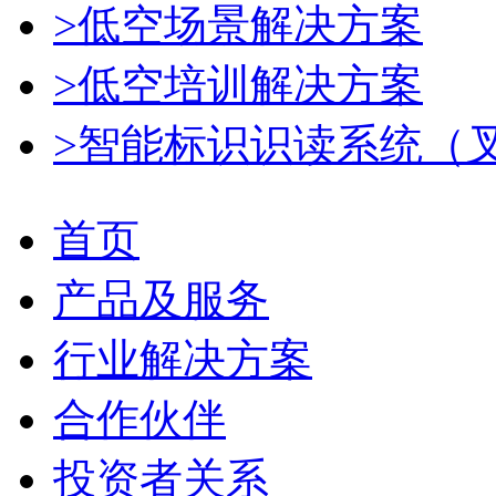
>低空场景解决方案
>低空培训解决方案
>智能标识识读系统（
首页
产品及服务
行业解决方案
合作伙伴
投资者关系