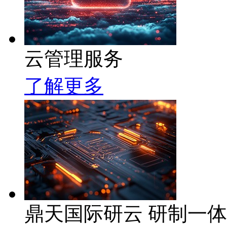
云管理服务
了解更多
鼎天国际研云 研制一